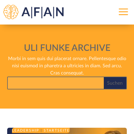
a
ULI FUNKE ARCHIVE
Morbi in sem quis dui placerat ornare. Pellentesque odio
nisi euismod in pharetra a ultricies in diam. Sed arcu.
Cras consequat.
LEADERSHIP
|
STARTSEITE