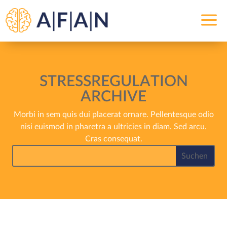
a
STRESSREGULATION
ARCHIVE
Morbi in sem quis dui placerat ornare. Pellentesque odio
nisi euismod in pharetra a ultricies in diam. Sed arcu.
Cras consequat.