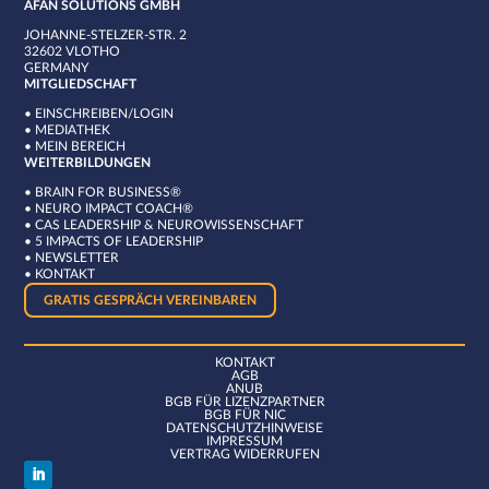
AFAN SOLUTIONS GMBH
JOHANNE-STELZER-STR. 2
32602 VLOTHO
GERMANY
MITGLIEDSCHAFT
•
EINSCHREIBEN/LOGIN
•
MEDIATHEK
•
MEIN BEREICH
WEITERBILDUNGEN
•
BRAIN FOR BUSINESS®
•
NEURO IMPACT COACH®
•
CAS LEADERSHIP & NEUROWISSENSCHAFT
•
5 IMPACTS OF LEADERSHIP
•
NEWSLETTER
•
KONTAKT
GRATIS GESPRÄCH VEREINBAREN
KONTAKT
AGB
ANUB
BGB FÜR LIZENZPARTNER
BGB FÜR NIC
DATENSCHUTZHINWEISE
IMPRESSUM
VERTRAG WIDERRUFEN