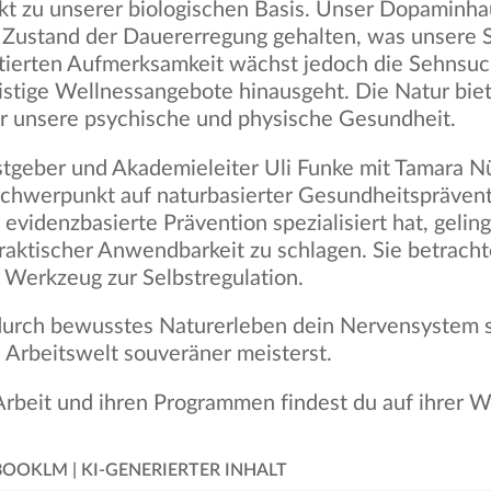
kt zu unserer biologischen Basis. Unser Dopaminha
Zustand der Dauererregung gehalten, was unsere S
ntierten Aufmerksamkeit wächst jedoch die Sehnsuch
ristige Wellnessangebote hinausgeht. Die Natur biete
ür unsere psychische und physische Gesundheit.
tgeber und Akademieleiter Uli Funke mit Tamara Nü
chwerpunkt auf naturbasierter Gesundheitspräventi
videnzbasierte Prävention spezialisiert hat, gelingt
aktischer Anwendbarkeit zu schlagen. Sie betrachte
 Werkzeug zur Selbstregulation.
durch bewusstes Naturerleben dein Nervensystem st
Arbeitswelt souveräner meisterst.
rbeit und ihren Programmen findest du auf ihrer W
KLM | KI-GENERIERTER INHALT