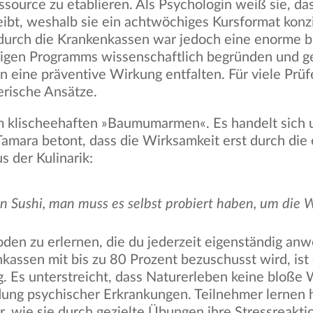
source zu etablieren. Als Psychologin weiß sie, das
eibt, weshalb sie ein achtwöchiges Kursformat konzi
g durch die Krankenkassen war jedoch eine enorme 
digen Programms wissenschaftlich begründen und ge
 eine präventive Wirkung entfalten. Für viele Prü
erische Ansätze.
m klischeehaften »Baumumarmen«. Es handelt sich u
amara betont, dass die Wirksamkeit erst durch die 
s der Kulinarik:
 Sushi, man muss es selbst probiert haben, um die W
den zu erlernen, die du jederzeit eigenständig a
assen mit bis zu 80 Prozent bezuschusst wird, ist 
 Es unterstreicht, dass Naturerleben keine bloße W
ng psychischer Erkrankungen. Teilnehmer lernen h
, wie sie durch gezielte Übungen ihre Stressreakt