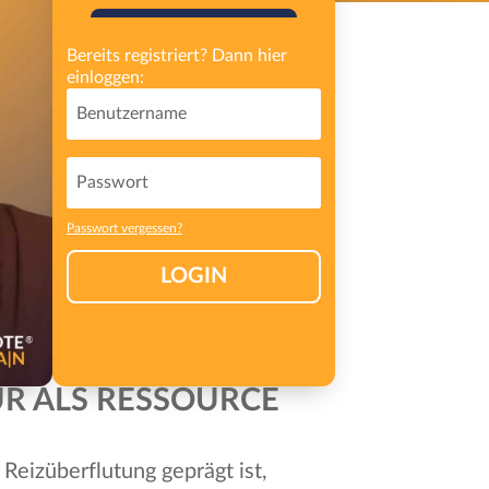
GRATIS REGISTRIEREN
Bereits registriert? Dann hier
einloggen:
Passwort vergessen?
LOGIN
UR ALS RESSOURCE
 Reizüberflutung geprägt ist,