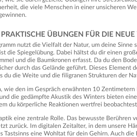
herheit, die viele Menschen in einer unsicheren We
 gewinnen.
: PRAKTISCHE ÜBUNGEN FÜR DIE NE
amm nutzt die Vielfalt der Natur, um deine Sinne s
ist die Spiegelübung. Dabei hältst du dir einen groß
Himmel und die Baumkronen erfasst. Da du den Bod
sicher durch das Gelände geführt. Dieses Element d
 du die Weite und die filigranen Strukturen der Natu
n, wie den im Gespräch erwähnten 10 Zentimetern 
e und die gedämpfte Akustik des Winters bieten ein
em du körperliche Reaktionen wertfrei beobachtest
Haptik eine zentrale Rolle. Das bewusste Berühren
etzt zurück. Im digitalen Zeitalter, in dem unsere H
des Tastsinns eine Wohltat für dein Gehirn. Auch d