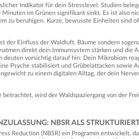
sslicher Indikator für dein Stresslevel. Studien bele
 Minuten im Grünen signifikant sinkt. Es ist also ni
m zu beruhigen. Kurze, bewusste Einheiten sind oft
ist der Einfluss der Waldluft. Bäume sondern sogen
inatmen direkt dein Immunsystem stärken und die Ak
n deuten vorsichtig darauf hin: Dein Mikrobiom reagi
eine Psyche stabilisiert und Grübelattacken sowie 
engewicht zu einem digitalen Alltag, der dein Nerv
le betrachtet, wird der Waldspaziergang von der Fr
NZULASSUNG: NBSR ALS STRUKTURIER
ress Reduction (NBSR) ein Programm entwickelt, das