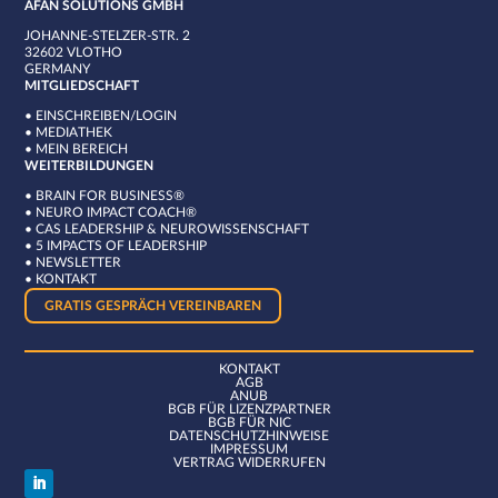
AFAN SOLUTIONS GMBH
JOHANNE-STELZER-STR. 2
32602 VLOTHO
GERMANY
MITGLIEDSCHAFT
•
EINSCHREIBEN/LOGIN
•
MEDIATHEK
•
MEIN BEREICH
WEITERBILDUNGEN
•
BRAIN FOR BUSINESS®
•
NEURO IMPACT COACH®
•
CAS LEADERSHIP & NEUROWISSENSCHAFT
•
5 IMPACTS OF LEADERSHIP
•
NEWSLETTER
•
KONTAKT
GRATIS GESPRÄCH VEREINBAREN
KONTAKT
AGB
ANUB
BGB FÜR LIZENZPARTNER
BGB FÜR NIC
DATENSCHUTZHINWEISE
IMPRESSUM
VERTRAG WIDERRUFEN