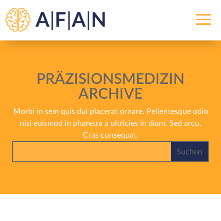
a
PRÄZISIONSMEDIZIN
ARCHIVE
Morbi in sem quis dui placerat ornare. Pellentesque odio
nisi euismod in pharetra a ultricies in diam. Sed arcu.
Cras consequat.