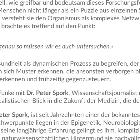
ell, wie greifbar und bedeutsam dieses Forschungsf
Menschen nicht länger als ein Puzzle aus einzelnen
versteht sie den Organismus als komplexes Netzwe
 brachte es treffend auf den Punkt:
genau so müssen wir es auch untersuchen.«
sundheit als dynamischen Prozess zu begreifen, der
en sich Muster erkennen, die ansonsten verborgen b
erkennen und frühzeitig gegenzusteuern.
 Funke mit
Dr. Peter Spork
, Wissenschaftsjournalis
istischen Blick in die Zukunft der Medizin, die deut
Peter Spork
, ist seit Jahrzehnten einer der bekannt
chwerpunkte liegen in der Epigenetik, Neurobiolog
seine langjährige Erfahrung gelingt es ihm, kompl
naturwissenschaftlichen Hintergrund sie nachvoll