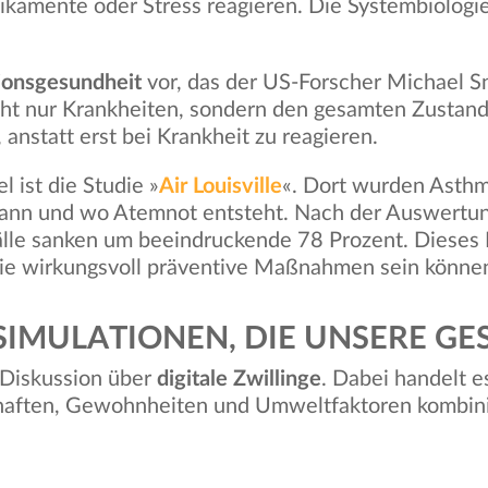
ikamente oder Stress reagieren. Die Systembiologie
sionsgesundheit
vor, das der US-Forscher Michael Sn
icht nur Krankheiten, sondern den gesamten Zustan
 anstatt erst bei Krankheit zu reagieren.
 ist die Studie »
Air Louisville
«. Dort wurden Asth
ann und wo Atemnot entsteht. Nach der Auswertung
lle sanken um beeindruckende 78 Prozent. Dieses Be
ie wirkungsvoll präventive Maßnahmen sein könne
 SIMULATIONEN, DIE UNSERE G
 Diskussion über
digitale Zwillinge
. Dabei handelt e
haften, Gewohnheiten und Umweltfaktoren kombinie