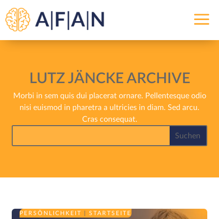
a
LUTZ JÄNCKE ARCHIVE
Morbi in sem quis dui placerat ornare. Pellentesque odio
nisi euismod in pharetra a ultricies in diam. Sed arcu.
Cras consequat.
PERSÖNLICHKEIT
|
STARTSEITE