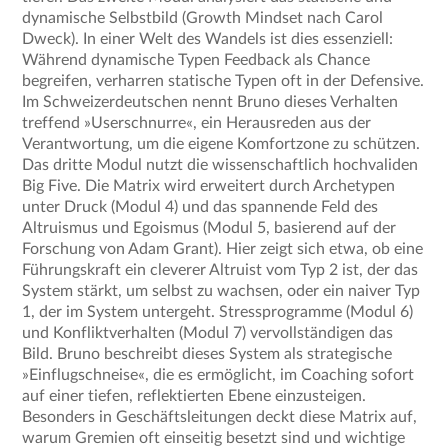
dynamische Selbstbild (Growth Mindset nach Carol
Dweck). In einer Welt des Wandels ist dies essenziell:
Während dynamische Typen Feedback als Chance
begreifen, verharren statische Typen oft in der Defensive.
Im Schweizerdeutschen nennt Bruno dieses Verhalten
treffend »Userschnurre«, ein Herausreden aus der
Verantwortung, um die eigene Komfortzone zu schützen.
Das dritte Modul nutzt die wissenschaftlich hochvaliden
Big Five. Die Matrix wird erweitert durch Archetypen
unter Druck (Modul 4) und das spannende Feld des
Altruismus und Egoismus (Modul 5, basierend auf der
Forschung von Adam Grant). Hier zeigt sich etwa, ob eine
Führungskraft ein cleverer Altruist vom Typ 2 ist, der das
System stärkt, um selbst zu wachsen, oder ein naiver Typ
1, der im System untergeht. Stressprogramme (Modul 6)
und Konfliktverhalten (Modul 7) vervollständigen das
Bild. Bruno beschreibt dieses System als strategische
»Einflugschneise«, die es ermöglicht, im Coaching sofort
auf einer tiefen, reflektierten Ebene einzusteigen.
Besonders in Geschäftsleitungen deckt diese Matrix auf,
warum Gremien oft einseitig besetzt sind und wichtige