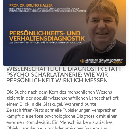
WISSENSCHAFTLICHE DIAGNOSTIK STATT
PSYCHO-SCHARLATANERIE: WIE WIR
PERSÖNLICHKEIT WIRKLICH MESSEN
Die Suche nach dem Kern des menschlichen Wesens
gleicht in der populärwissenschaftlichen Landschaft oft
einem Blick in die Glaskugel. Während bunte
Zeitschriften-Tests schnelle Typisierungen versprechen,
kämpft die seriöse psychologische Diagnostik mit einer
enormen Komplexität. Ein Mensch ist kein statisches
Objekt, sondern ein hochdynamisches System aus