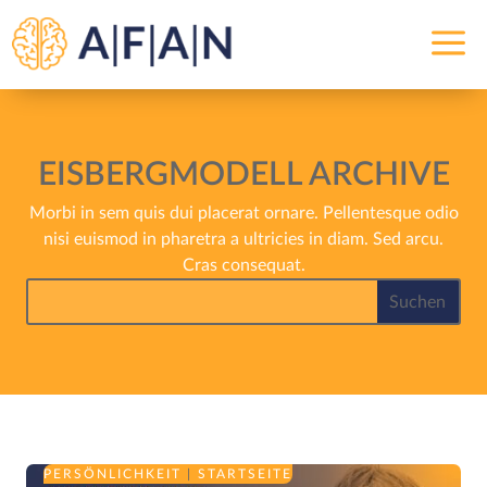
a
EISBERGMODELL ARCHIVE
Morbi in sem quis dui placerat ornare. Pellentesque odio
nisi euismod in pharetra a ultricies in diam. Sed arcu.
Cras consequat.
PERSÖNLICHKEIT
|
STARTSEITE