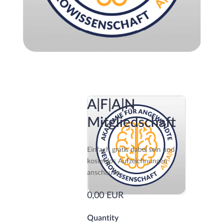
A|F|A|N
Mitgliedschaft
Einfach gratis dabei sein und
kostenlos Aufzeichnungen
anschauen.
0,00 EUR
Quantity