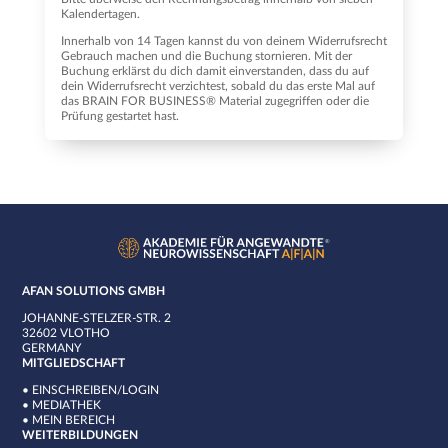
Kalendertagen.
Innerhalb von 14 Tagen kannst du von deinem Widerrufsrecht
Gebrauch machen und die Buchung stornieren. Mit der
Buchung erklärst du dich damit einverstanden, dass du auf
dein Widerrufsrecht verzichtest, sobald du das erste Mal auf
das BRAIN FOR BUSINESS® Material zugegriffen oder die
Prüfung gestartet hast.
AFAN SOLUTIONS GMBH
JOHANNE-STELZER-STR. 2
32602 VLOTHO
GERMANY
MITGLIEDSCHAFT
•
EINSCHREIBEN/LOGIN
•
MEDIATHEK
•
MEIN BEREICH
WEITERBILDUNGEN