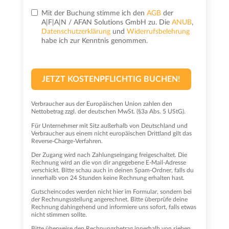
Mit der Buchung stimme ich den
AGB
der
A|F|A|N / AFAN Solutions GmbH zu. Die
ANUB
,
Datenschutzerklärung
und
Widerrufsbelehrung
habe ich zur Kenntnis genommen.
JETZT KOSTENPFLICHTIG BUCHEN!
Verbraucher aus der Europäischen Union zahlen den
Nettobetrag zzgl. der deutschen MwSt. (§3a Abs. 5 UStG).
Für Unternehmer mit Sitz außerhalb von Deutschland und
Verbraucher aus einem nicht europäischen Drittland gilt das
Reverse-Charge-Verfahren.
Der Zugang wird nach Zahlungseingang freigeschaltet. Die
Rechnung wird an die von dir angegebene E-Mail-Adresse
verschickt. Bitte schau auch in deinen Spam-Ordner, falls du
innerhalb von 24 Stunden keine Rechnung erhalten hast.
Gutscheincodes werden nicht hier im Formular, sondern bei
der Rechnungsstellung angerechnet. Bitte überprüfe deine
Rechnung dahingehend und informiere uns sofort, falls etwas
nicht stimmen sollte.
Bitte überweise den Rechnungsbetrag innerhalb von sieben