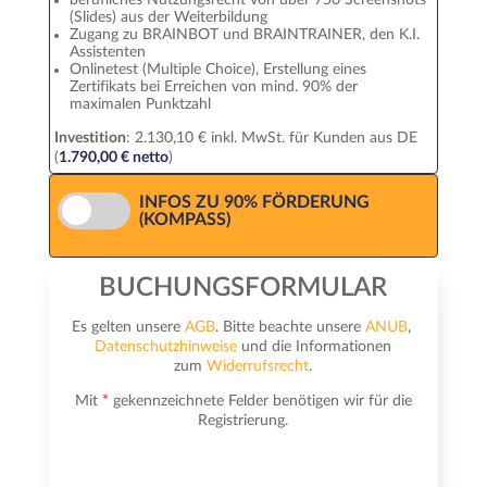
berufliches Nutzungsrecht von über 750 Screenshots
(Slides) aus der Weiterbildung
Zugang zu BRAINBOT und BRAINTRAINER, den K.I.
Assistenten
Onlinetest (Multiple Choice), Erstellung eines
Zertifikats bei Erreichen von mind. 90% der
maximalen Punktzahl
Investition
: 2.130,10 € inkl. MwSt. für Kunden aus DE
(
1.790,00 € netto
)
INFOS ZU 90% FÖRDERUNG
(KOMPASS)
BUCHUNGSFORMULAR
Es gelten unsere
AGB
. Bitte beachte unsere
ANUB
,
Datenschutzhinweise
und die Informationen
zum
Widerrufsrecht
.
Mit
*
gekennzeichnete Felder benötigen wir für die
Registrierung.