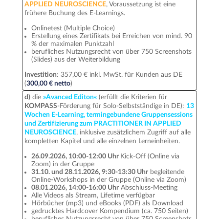
APPLIED NEUROSCIENCE
, Voraussetzung ist eine
frühere Buchung des E-Learnings.
Onlinetest (Multiple Choice)
Erstellung eines Zertifikats bei Erreichen von mind. 90
% der maximalen Punktzahl
berufliches Nutzungsrecht von über 750 Screenshots
(Slides) aus der Weiterbildung
Investition
: 357,00 € inkl. MwSt. für Kunden aus DE
(
300,00 € netto
)
d)
die
»Avanced Editon«
(erfüllt die Kriterien für
KOMPASS
-Förderung für Solo-Selbstständige in DE):
13
Wochen E-Learning, termingebundene Gruppensessions
und Zertifizierung zum PRACTITIONER IN APPLIED
NEUROSCIENCE
, inklusive zusätzlichem Zugriff auf alle
kompletten Kapitel und alle einzelnen Lerneinheiten.
26.09.2026, 10:00-12:00 Uhr
Kick-Off (Online via
Zoom) in der Gruppe
31.10. und 28.11.2026, 9:30-13:30 Uhr
begleitende
Online-Workshops in der Gruppe (Online via Zoom)
08.01.2026, 14:00-16:00 Uhr
Abschluss-Meeting
Alle Videos als Stream, Lifetime verfügbar
Hörbücher (mp3) und eBooks (PDF) als Download
gedrucktes Hardcover Kompendium (ca. 750 Seiten)