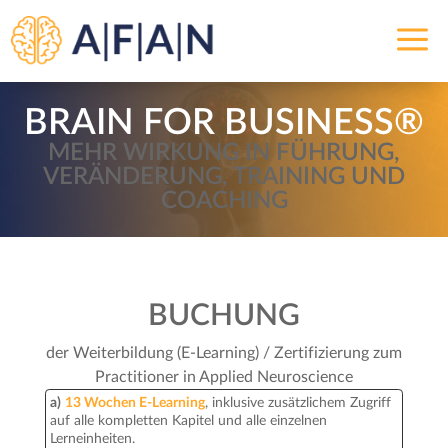
a
BRAIN FOR BUSINESS®
MEHR WIRKUNG IN FÜHRUNG,
VERÄNDERUNG, TRAINING UND
COACHING
BUCHUNG
der Weiterbildung (E-Learning) / Zertifizierung zum
Practitioner in Applied Neuroscience
a)
13 Wochen E-Learning
, inklusive zusätzlichem Zugriff
auf alle kompletten Kapitel und alle einzelnen
Lerneinheiten.