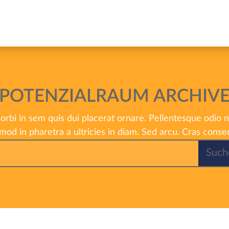
POTENZIALRAUM ARCHIV
rbi in sem quis dui placerat ornare. Pellentesque odio n
mod in pharetra a ultricies in diam. Sed arcu. Cras conse