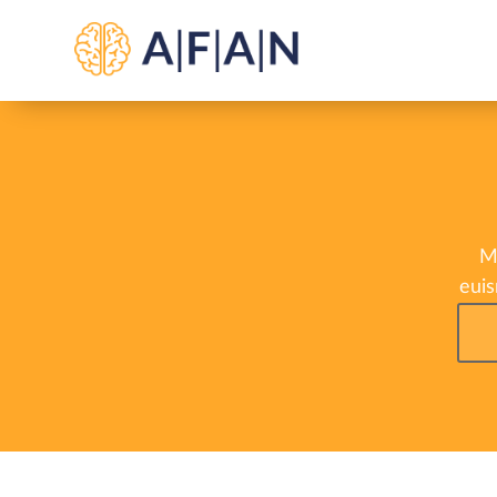
Mo
euis