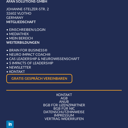
AFAN SOLUTIONS GMBH
JOHANNE-STELZER-STR. 2
32602 VLOTHO
GERMANY
MITGLIEDSCHAFT
•
EINSCHREIBEN/LOGIN
•
MEDIATHEK
•
MEIN BEREICH
WEITERBILDUNGEN
•
BRAIN FOR BUSINESS®
•
NEURO IMPACT COACH®
•
CAS LEADERSHIP & NEUROWISSENSCHAFT
•
5 IMPACTS OF LEADERSHIP
•
NEWSLETTER
•
KONTAKT
GRATIS GESPRÄCH VEREINBAREN
KONTAKT
AGB
ANUB
BGB FÜR LIZENZPARTNER
BGB FÜR NIC
DATENSCHUTZHINWEISE
IMPRESSUM
VERTRAG WIDERRUFEN