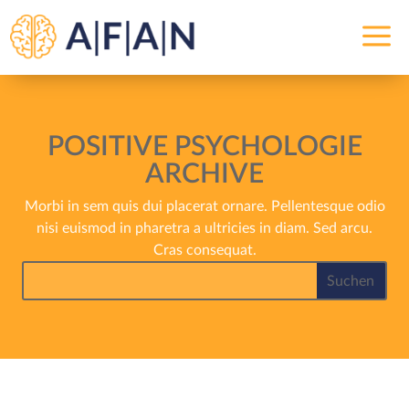
a
POSITIVE PSYCHOLOGIE
ARCHIVE
Morbi in sem quis dui placerat ornare. Pellentesque odio
nisi euismod in pharetra a ultricies in diam. Sed arcu.
Cras consequat.