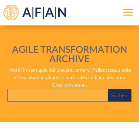
a
AGILE TRANSFORMATION
ARCHIVE
Morbi in sem quis dui placerat ornare. Pellentesque odio
nisi euismod in pharetra a ultricies in diam. Sed arcu.
Cras consequat.