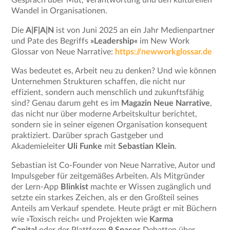
Gespräch über Mut, Verantwortung und den kulturellen
Wandel in Organisationen.
Die
A|F|A|N
ist von Juni 2025 an ein Jahr Medienpartner
und Pate des Begriffs
»Leadership«
im New Work
Glossar von Neue Narrative:
https://newworkglossar.de
Was bedeutet es, Arbeit neu zu denken? Und wie können
Unternehmen Strukturen schaffen, die nicht nur
effizient, sondern auch menschlich und zukunftsfähig
sind? Genau darum geht es im
Magazin Neue Narrative
,
das nicht nur über moderne Arbeitskultur berichtet,
sondern sie in seiner eigenen Organisation konsequent
praktiziert. Darüber sprach Gastgeber und
Akademieleiter
Uli Funke
mit
Sebastian Klein
.
Sebastian ist Co-Founder von Neue Narrative, Autor und
Impulsgeber für zeitgemäßes Arbeiten. Als Mitgründer
der Lern-App
Blinkist
machte er Wissen zugänglich und
setzte ein starkes Zeichen, als er den Großteil seines
Anteils am Verkauf spendete. Heute prägt er mit Büchern
wie »Toxisch reich« und Projekten wie
Karma
Capital
oder der Plattform
9 Spaces
Debatten über